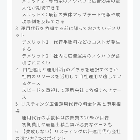
メリット2：専門家のノウハウで広告効果の最
大化が期待できる
メリット3：最新の媒体アップデート情報や成
功事例を反映できる
3. 運用代行を依頼する前に知っておきたいデメリ
ット
デメリット1：代行手数料などのコストが発生
する
デメリット2：社内に広告運用のノウハウが蓄
積されにくい
４. 自社運用と運用代行のどちらを選択すべきか
社内のリソースを活用して自社運用が適してい
るケース
スピードを重視して運用会社に依頼すべきケー
ス
5. リスティング広告運用代行の料金体系と費用相
場
運用代行の手数料は広告費の20%が目安
初期費用や最低出稿金額が必要なケースも
6. 【失敗しない】リスティング広告運用代行会社
の選び方7つのポイント