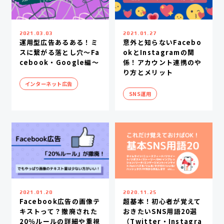
2021.03.03
2021.01.27
運用型広告あるある！ミ
意外と知らないFacebo
スに繋がる落とし穴〜Fa
okとInstagramの関
cebook・Google編〜
係！アカウント連携のや
り方とメリット
インターネット広告
SNS運用
2021.01.20
2020.11.25
Facebook広告の画像テ
超基本！初心者が覚えて
キストって？撤廃された
おきたいSNS用語20選
20％ルールの詳細や重視
（Twitter・Instagra