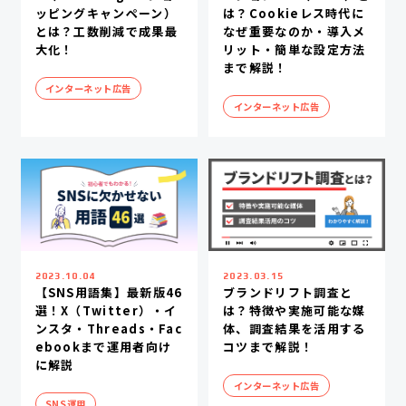
ッピングキャンペーン）
は？Cookieレス時代に
とは？工数削減で成果最
なぜ重要なのか・導入メ
大化！
リット・簡単な設定方法
まで解説！
インターネット広告
インターネット広告
2023.10.04
2023.03.15
【SNS用語集】最新版46
ブランドリフト調査と
選！X（Twitter）・イ
は？特徴や実施可能な媒
ンスタ・Threads・Fac
体、調査結果を活用する
ebookまで運用者向け
コツまで解説！
に解説
インターネット広告
SNS運用