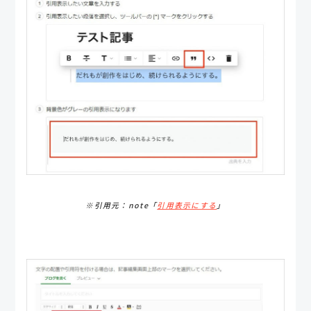
※引用元：note「
引用表示にする
」