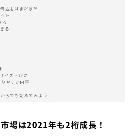
広告活用はまだまだ
リット
きる
できる
ド
ト
なサイズ・尺に
わりやすい内容
額からでも始めてみよう！
市場は2021年も2桁成長！