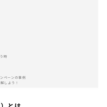
示
行う時
ャンペーンの事例
理解しよう！
法）とは