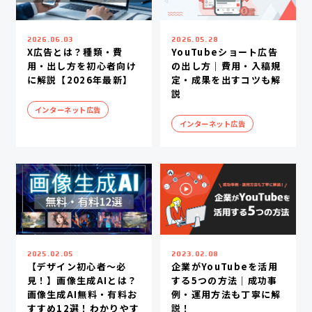
2026.06.03
2026.05.28
X広告とは？種類・費
YouTubeショート広告
用・出し方を初心者向け
の出し方｜費用・入稿規
に解説【2026年最新】
定・成果を出すコツも解
説
インターネット広告
インターネット広告
2025.02.05
2023.02.08
【デザイン初心者～必
企業がYouTubeを活用
見！】画像生成AIとは？
する5つの方法｜成功事
画像生成AI無料・有料お
例・運用方法も丁寧に解
すすめ12選！わかりやす
説！