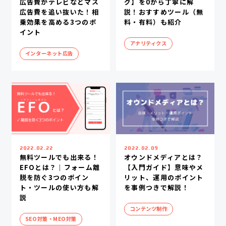
広告費がテレビなどマス
グ】を0から丁寧に解
広告費を追い抜いた！相
説！おすすめツール（無
乗効果を高める3つのポ
料・有料）も紹介
イント
アナリティクス
インターネット広告
2022.02.22
2022.02.09
無料ツールでも出来る！
オウンドメディアとは？
EFOとは？｜フォーム離
【入門ガイド】意味やメ
脱を防ぐ3つのポイン
リット、運用のポイント
ト・ツールの使い方も解
を事例つきで解説！
説
コンテンツ制作
SEO対策・MEO対策